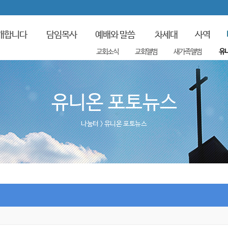
개합니다
담임목사
예배와 말씀
차세대
사역
교회소식
교회앨범
새가족앨범
유
유니온 포토뉴스
나눔터
> 유니온 포토뉴스