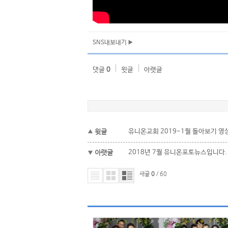
SNS내보내기
댓글
0
윗글
아랫글
윗글
유니온교회 2019-1월 돌아보기 영
아랫글
2018년 7월 유니온포토뉴스입니다.
새글
0
/ 60