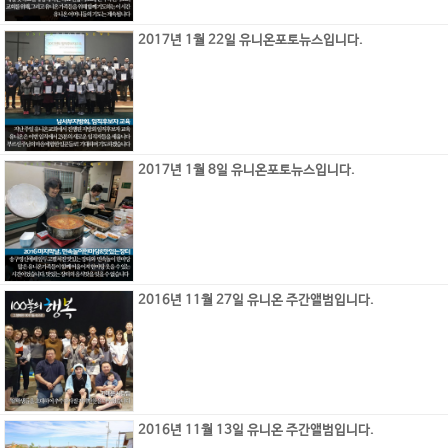
2017년 1월 22일 유니온포토뉴스입니다.
2017년 1월 8일 유니온포토뉴스입니다.
2016년 11월 27일 유니온 주간앨범입니다.
2016년 11월 13일 유니온 주간앨범입니다.