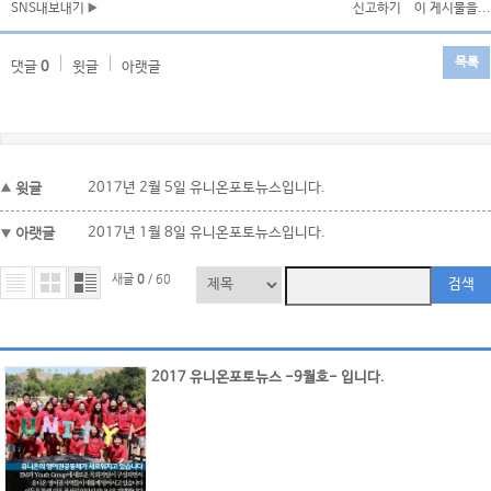
SNS내보내기
신고하기
이 게시물을...
목록
댓글
0
윗글
아랫글
윗글
2017년 2월 5일 유니온포토뉴스입니다.
아랫글
2017년 1월 8일 유니온포토뉴스입니다.
새글
0
/ 60
검색
2017 유니온포토뉴스 -9월호- 입니다.