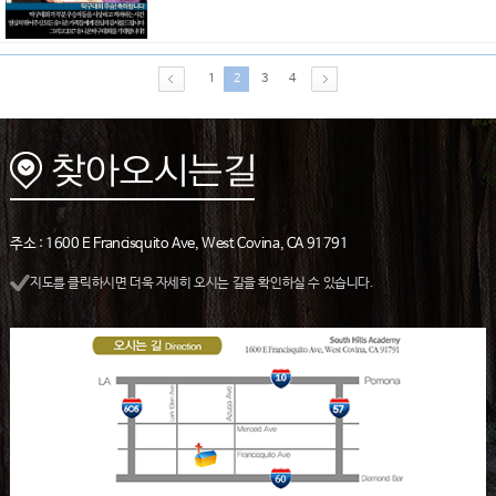
1
2
3
4
주소 : 1600 E Francisquito Ave, West Covina, CA 91791
지도를 클릭하시면 더욱 자세히 오시는 길을 확인하실 수 있습니다.