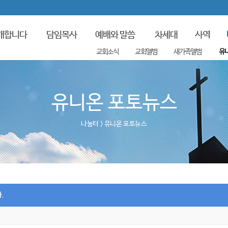
개합니다
담임목사
예배와 말씀
차세대
사역
교회소식
교회앨범
새가족앨범
유
유니온 포토뉴스
나눔터
> 유니온 포토뉴스
.