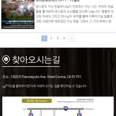
유니온포토뉴스 2017- 10월호
유니온의 지난 한달하나님이 인도하신 지난 시간, 우리의 모습
들을 돌아보며,유니온의 소식들을 감사로 나눕니다. 특별히 선
교와 차세대 그리고 하나님이 우리를 통해 이루어가실 일들에
대한 소원으로 채워졌던 지난 한달.그래서 그 기대 속에서 맞
이하는 우리의 내일이 소망이고 또 감격입니다. 동시에지난 주
일(11/5)의 말씀을 기억하며,"내가"가 아닌 "주님이"를 계속
해서 붙잡고 나아가는 공동체가 되길 기대해봅니다. ..
1
2
3
4
주소 : 1600 E Francisquito Ave, West Covina, CA 91791
지도를 클릭하시면 더욱 자세히 오시는 길을 확인하실 수 있습니다.