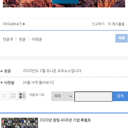
SNS내보내기
신고하기
이 게시물을...
목록
댓글
0
윗글
아랫글
윗글
2020년도 2월 유니온 포토뉴스입니다
아랫글
[4월 사역 돌아보기]
새글
0
/ 60
검색
2020년 창립 40주년 기념 특별호